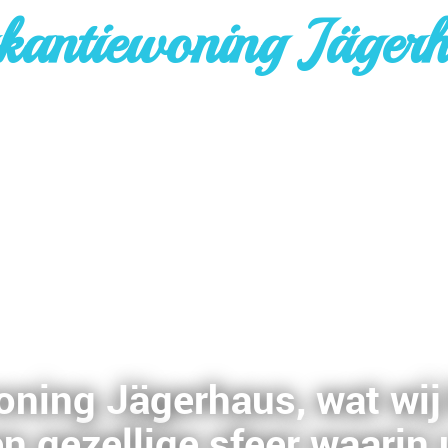
kantiewoning Jäger
ning Jägerhaus, wat wij 
n gezellige sfeer waarin 