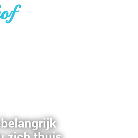
hof
belangrijk
u zich thuis