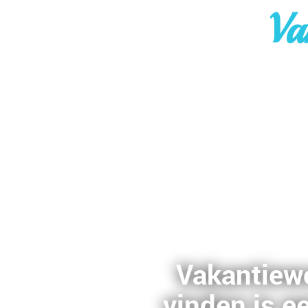
Va
Vakantiewo
vinden is ee