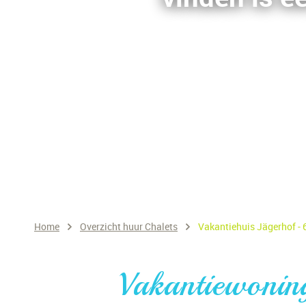
Home
Overzicht huur Chalets
Vakantiehuis Jägerhof - 6
Vakantiewoning