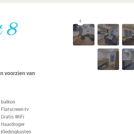
t 8
n voorzien van
balkon
Flatscreen-tv
Gratis WiFi
Haardroger
Kledingkasten