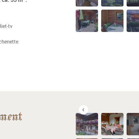
iet-tv
chenette
ment