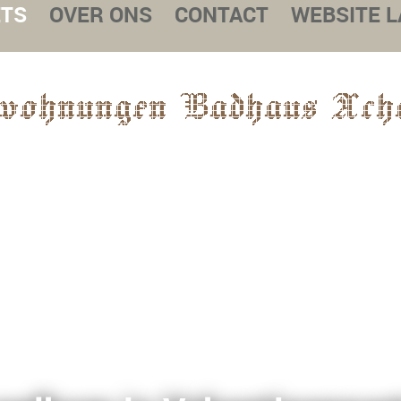
ETS
OVER ONS
CONTACT
WEBSITE 
wohnungen Badhaus Ache