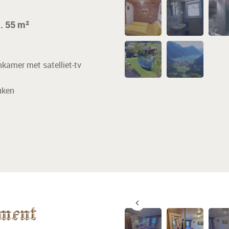
. 55 m²
kamer met satelliet-tv
uken
ment