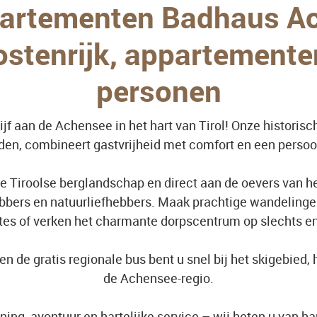
artementen Badhaus A
stenrijk, appartementen
personen
lijf aan de Achensee in het hart van Tirol! Onze histor
en, combineert gastvrijheid met comfort en een persoonl
Tiroolse berglandschap en direct aan de oevers van het
hebbers en natuurliefhebbers. Maak prachtige wandeling
tes of verken het charmante dorpscentrum op slechts e
n de gratis regionale bus bent u snel bij het skigebied
de Achensee-regio.
ing, avontuur en hartelijke service – wij heten u van ha