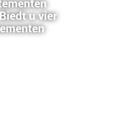
rtementen
iedt u vier
rtementen