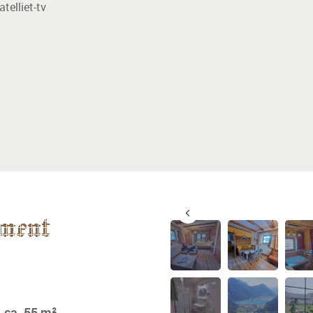
telliet-tv
ment
 ca. 55 m².