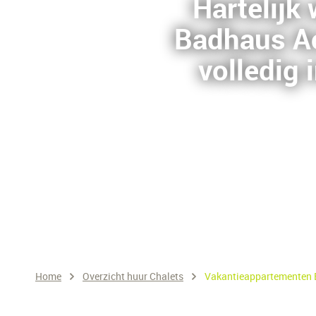
Hartelijk
Badhaus A
volledig
Home
Overzicht huur Chalets
Vakantieappartementen B