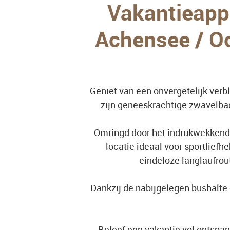
Vakantieapp
Achensee / Oo
Geniet van een onvergetelijk verb
zijn geneeskrachtige zwavelbad
Omringd door het indrukwekkende 
locatie ideaal voor sportlief
eindeloze langlaufrou
Dankzij de nabijgelegen bushalte e
Beleef een vakantie vol ontspann