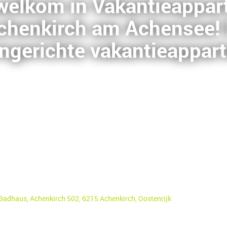
 welkom in Vakantieappa
chenkirch
am Achensee! B
 ingerichte vakantieappa
adhaus, Achenkirch 502, 6215 Achenkirch, Oostenrijk