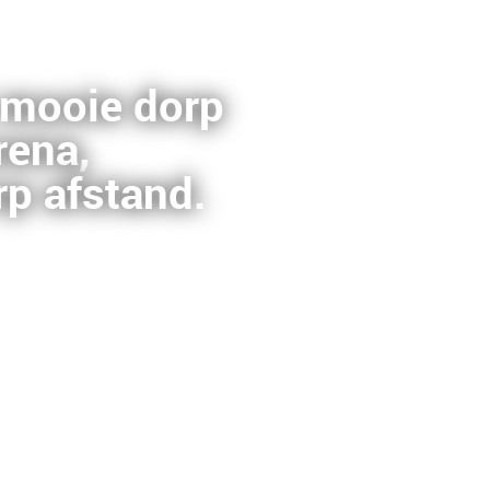
t mooie dorp
rena,
p afstand.