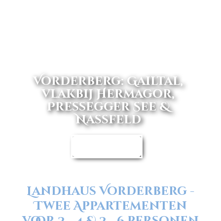
Vorderberg: Gailtal,
vlakbij Hermagor,
Pressegger See &
Nassfeld
BOEK DIRECT
Landhaus Vorderberg -
Twee Appartementen